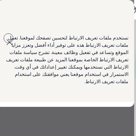
جميع الموديلات
جولف GTI
جيتا الجديدة كلياً
باسات الجديدة كلياً
Skip to
Skip
تيغوان
main
to
تيرامونت
نستخدم ملفات تعريف الارتباط لتحسين تصفحك لموقعنا. تعمل
content
footer
طوارق
ملفات تعريف الارتباط هذه على توفير أداء أفضل وتعزز مزايا
أماروك
كرافتر
الموقع وتساعد في تفعيل وظائف معينة. تشرح سياسة ملفات
العروض
تعريف الارتباط الخاصة بموقعنا المزيد عن طبيعة ملفات تعريف
السيارات المستعملة
الارتباط التي نستخدمها ويمكنك تغيير إعداداتك في أي وقت.
لمالكي وأصحاب السيارة
ابحث عن وكيل Volkswagen
الاستمرار في استخدام موقعنا يعني موافقتك على استخدام
ملفات تعريف الارتباط.