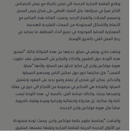
وطابع العلامة التجارية الجديدة التي تنبض بالحياة مع بعض الخصائص
الأكثر تميزاً في سياراتها، مثل الشبك الأمامي على شكل قرص العسل
وتصميم العجلات والشعار الجديد. ودمجت الفنانة هذه العناصر مع
الأنماط والأشكال المستوحاة من السمات التقليدية للهندسة
المعمارية المحلية الموجودة في جميع أنحاء المنطقة، ما يساعد في
ربط العمل الفني بالشرق الأوسط.
وعلقت مادي بوتشر في سياق حديثها عن هذه الشراكة قائلة: "تتمحور
هذه اللوحة حول الطموح والذكاء والتركيز على المستقبل، فقد تطورت
هوية فولكس واجن إلى فكرة تتجاوز عمر السيارة. ولأنها "سيارة
الشعب"، فإن فكرتها تدور حول تمكين الناس ومنحهم السيطرة
والتحكم. يمكن لأي شخص أن يتعلم وضع يديه على المقود وتشغيل
السيارة. والقيادة هي التحكم في مجموعة من الأفكار التي تدور في عقلك
وتنفيذها بيديك، وكذلك صناعة الفن. بالنسبة لي، هذه اللوحة ليست
ثابتة ولا ساكنة، بل متحركة واحتفالية وإيجابية ومرحة ومليئة بالحيوية،
تماماً مثل هوية فولكس واجن الجديدة.
وأضافت: "بمناسبة تطوير علامة فولكس واجن، رسمتُ لوحة مستوحاة
من الألوان الجديدة الجريئة للعلامة التجارية وثقتها بنفسها. استغرق