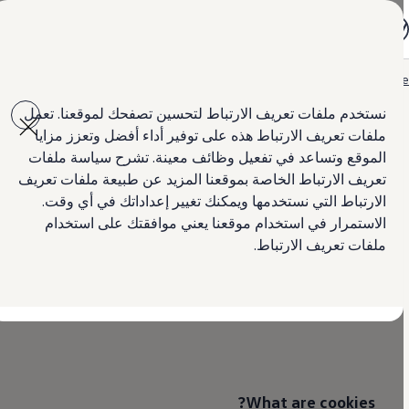
جميع الموديلات
جولف GTI
جيتا الجديدة كلياً
باسات الجديدة كلياً
Hom
Skip to
Skip
تيغوان
main
to
تيرامونت
نستخدم ملفات تعريف الارتباط لتحسين تصفحك لموقعنا. تعمل
content
footer
طوارق
ملفات تعريف الارتباط هذه على توفير أداء أفضل وتعزز مزايا
أماروك
كرافتر
الموقع وتساعد في تفعيل وظائف معينة. تشرح سياسة ملفات
Cookies Policy
العروض
تعريف الارتباط الخاصة بموقعنا المزيد عن طبيعة ملفات تعريف
السيارات المستعملة
الارتباط التي نستخدمها ويمكنك تغيير إعداداتك في أي وقت.
لمالكي وأصحاب السيارة
ابحث عن وكيل Volkswagen
الاستمرار في استخدام موقعنا يعني موافقتك على استخدام
We use cookies to enhance the performance of our
ملفات تعريف الارتباط.
website and personalise your online
Volkswagen
experience.
What are cookies?