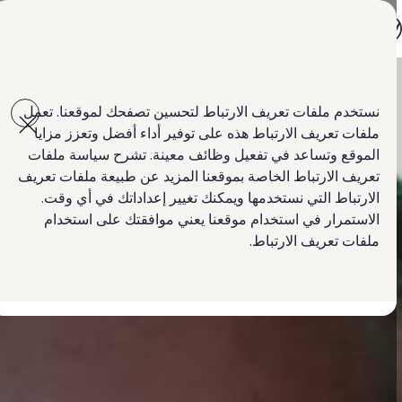
جميع الموديلات
جولف GTI
جيتا الجديدة كلياً
باسات الجديدة كلياً
Skip to
Skip
تيغوان
main
to
تيرامونت
نستخدم ملفات تعريف الارتباط لتحسين تصفحك لموقعنا. تعمل
content
footer
طوارق
ملفات تعريف الارتباط هذه على توفير أداء أفضل وتعزز مزايا
أماروك
كرافتر
الموقع وتساعد في تفعيل وظائف معينة. تشرح سياسة ملفات
العروض
تعريف الارتباط الخاصة بموقعنا المزيد عن طبيعة ملفات تعريف
السيارات المستعملة
الارتباط التي نستخدمها ويمكنك تغيير إعداداتك في أي وقت.
لمالكي وأصحاب السيارة
ابحث عن وكيل Volkswagen
الاستمرار في استخدام موقعنا يعني موافقتك على استخدام
ملفات تعريف الارتباط.