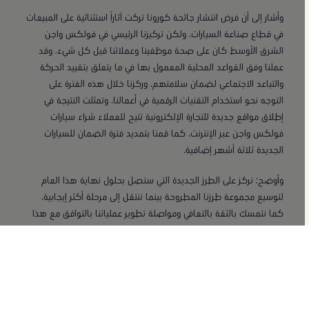
وأشار إلى أن فرض انتشار جائحة كورونا تركت آثاراً استثنائية على المبيعات
في قطاع صناعة السيارات. ولكن تركيزنا الرئيسي في فولكس واجن
الشرق الأوسط كان على صحة موظفينا وعملائنا قبل كل شيء، وقد
عملنا وفق القواعد المحلية المعمول بها في ما يتعلق بتقييد الحركة
والتباعد الاجتماعي لضمان سلامتهم. وركزنا خلال هذه الفترة على
التوجه نحو استخدام التقنيات الرقمية في أعمالنا، وتمثلت النتيجة في
إطلاق مواقع جديدة للتجارة الإلكترونية تتيح للعملاء شراء سيارات
فولكس واجن عبر الإنترنت. كما قمنا بتمديد فترة الضمان للسيارات
الجديدة ثلاثة أشهر إضافية.
وأوضح: نركز على الطرز الجديدة التي ستصل بحلول نهاية هذا العام
لتوسيع مجموعة طرزنا المطروحة بينما ننتقل إلى مرحلة أكثر إيجابية،
كما نتمسك بالثقة بالتعافي ومواصلة تطوير عملياتنا بالتوافق مع هذا
الوضع المتغير، مع مراعاة الإرشادات والإجراءات الصحية والحكومية.