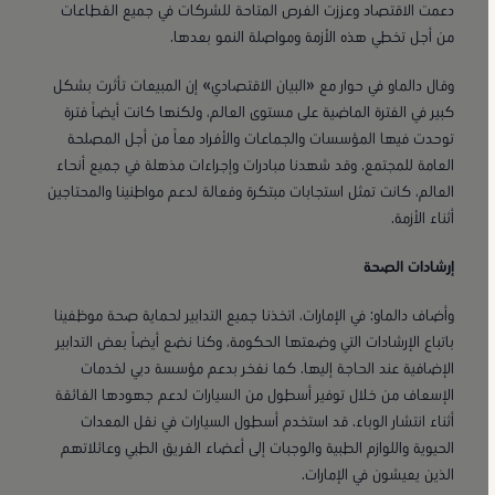
دعمت الاقتصاد وعززت الفرص المتاحة للشركات في جميع القطاعات
من أجل تخطي هذه الأزمة ومواصلة النمو بعدها.
وقال دالماو في حوار مع «البيان الاقتصادي» إن المبيعات تأثرت بشكل
كبير في الفترة الماضية على مستوى العالم، ولكنها كانت أيضاً فترة
توحدت فيها المؤسسات والجماعات والأفراد معاً من أجل المصلحة
العامة للمجتمع. وقد شهدنا مبادرات وإجراءات مذهلة في جميع أنحاء
العالم، كانت تمثل استجابات مبتكرة وفعالة لدعم مواطنينا والمحتاجين
أثناء الأزمة.
إرشادات الصحة
وأضاف دالماو: في الإمارات، اتخذنا جميع التدابير لحماية صحة موظفينا
باتباع الإرشادات التي وضعتها الحكومة، وكنا نضع أيضاً بعض التدابير
الإضافية عند الحاجة إليها. كما نفخر بدعم مؤسسة دبي لخدمات
الإسعاف من خلال توفير أسطول من السيارات لدعم جهودها الفائقة
أثناء انتشار الوباء. قد استخدم أسطول السيارات في نقل المعدات
الحيوية واللوازم الطبية والوجبات إلى أعضاء الفريق الطبي وعائلاتهم
الذين يعيشون في الإمارات.