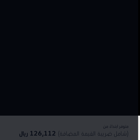
متوفر ابتداءً من
(شامل ضريبة القيمة المضافة)
126,112 ريال