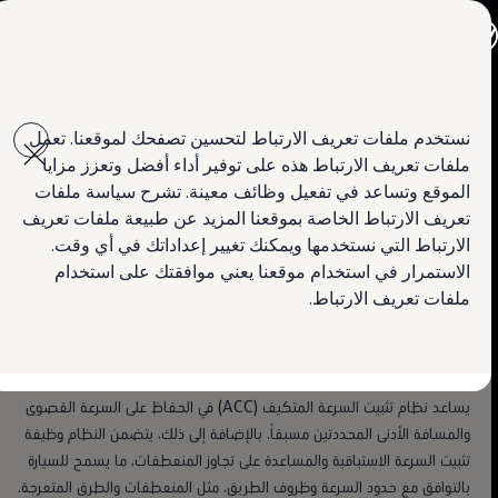
جميع الموديلات
جولف GTI
جيتا الجديدة كلياً
تيغوان
باسات الجديدة كلياً
Skip to
Skip
تيغوان
main
to
تيرامونت
نظام تثبيت السرعة المتكيف ACC ونظام Front Assist
نستخدم ملفات تعريف الارتباط لتحسين تصفحك لموقعنا. تعمل
ﺗﻘﻧﯾﺎت ﻣﺳﺗوﺣﺎة ﻣﻧك
content
footer
طوارق
للكبح عند الطوارئ
ملفات تعريف الارتباط هذه على توفير أداء أفضل وتعزز مزايا
أماروك
استكشاف الميزات
كرافتر
الموقع وتساعد في تفعيل وظائف معينة. تشرح سياسة ملفات
العروض
تعريف الارتباط الخاصة بموقعنا المزيد عن طبيعة ملفات تعريف
الحفاظ على المسافة مع
السيارات المستعملة
احجز تجربة القيادة
الارتباط التي نستخدمها ويمكنك تغيير إعداداتك في أي وقت.
لمالكي وأصحاب السيارة
ابحث عن وكيل Volkswagen
الاستمرار في استخدام موقعنا يعني موافقتك على استخدام
السيارات الأخرى في الأمام. الالتزام
ملفات تعريف الارتباط.
بحدود السرعة المحددة.
يساعد نظام تثبيت السرعة المتكيف (ACC) في الحفاظ على السرعة القصوى
والمسافة الأدنى المحددتين مسبقاً. بالإضافة إلى ذلك، يتضمن النظام وظيفة
تثبيت السرعة الاستباقية والمساعدة على تجاوز المنعطفات، ما يسمح للسيارة
بالتوافق مع حدود السرعة وظروف الطريق، مثل المنعطفات والطرق المتعرجة.